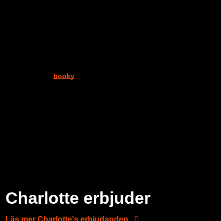
Mer om mig!
Ta din föreläsningskarriär till nästa nivå!
Charlotte Dunhoff har 10+ års erfarenhet av att boka föreläsare,
konferencier & underhållare till event. Hon driver idag
bokningsbyrån
booky
, skapat Sveriges första onlinekurs,
skräddarsydd till föreläsare samt coachar föreläsare 1:1 under
längre program.
Charlotte brinner för att hela tiden utveckla talarbyrån och älskar
att jobba med paketering, personligt varumärke, sälj och
marketing. Du kommer att se resultat!
Charlotte erbjuder
Läs mer Charlotte's erbjudanden